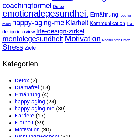
coachingformel
Detox
emotionalegesundheit
Ernährung
food for
happy-aging-me
Klarheit
Kommunikation
life-
mood
life-design-zirkel
design-interview
Motivation
mentalegesundheit
Nachrichten Detox
Stress
Ziele
Kategorien
Detox
(2)
Dramafrei
(13)
Ernährung
(4)
happy-aging
(24)
happy-aging-me
(39)
Karriere
(17)
Klarheit
(39)
Motivation
(30)
Richtungswechsel
(31)