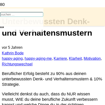
Unterbewussten Denk-
und Verhaltensmustern
vor 5 Jahren
Kathrin Bode
happy-aging
,
happy-aging-me
,
Karriere
,
Klarheit
,
Motivation
,
Richtungswechsel
Beruflicher Erfolg besteht zu 90% aus deinen
unterbewussten Denk- und Verhaltensmustern & 10%
Strategie.
Vielleicht denkst du auch, dass du NUR wissen
musst, WIE du deine berufliche Zukunft verbessern
kannst und welche Dinge du in der richtigen