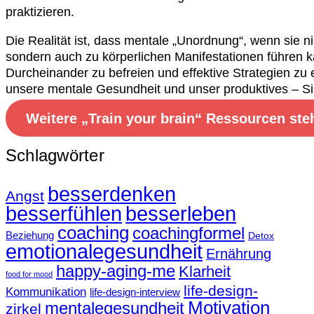
praktizieren.
Die Realität ist, dass mentale „Unordnung“, wenn sie n
sondern auch zu körperlichen Manifestationen führen k
Durcheinander zu befreien und effektive Strategien zu e
unsere mentale Gesundheit und unser produktives – Sin
Weitere „Train your brain“ Ressourcen ste
Schlagwörter
besserdenken
Angst
besserfühlen
besserleben
coaching
coachingformel
Beziehung
Detox
emotionalegesundheit
Ernährung
happy-aging-me
Klarheit
food for mood
life-design-
Kommunikation
life-design-interview
Motivation
mentalegesundheit
zirkel