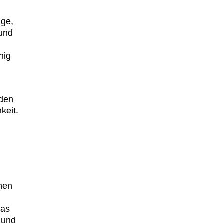
ige,
 und
hig
rden
keit.
chen
das
 und