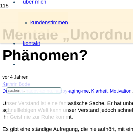
über mich
kundenstimmen
Mentale „Unordnun
kontakt
Phänomen?
vor 4 Jahren
Kathrin Bode
Dramafrei
,
happy-aging
,
happy-aging-me
,
Klarheit
,
Motivation
Unser Verstand ist eine fantastische Sache. Er hat unb
schnelllebigen Welt kann unser Verstand jedoch schnel
ihr Geist nie zur Ruhe kommt.
Es gibt eine ständige Aufregung, die nie aufhört, mit