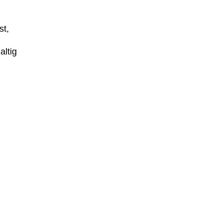
st,
altig