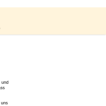
-
n und
ass
s uns