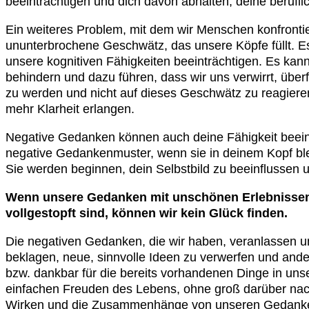
beeinträchtigen und dich davon abhalten, deine berufli
Ein weiteres Problem, mit dem wir Menschen konfrontier
ununterbrochene Geschwätz, das unsere Köpfe füllt. 
unsere kognitiven Fähigkeiten beeinträchtigen. Es ka
behindern und dazu führen, dass wir uns verwirrt, über
zu werden und nicht auf dieses Geschwätz zu reagiere
mehr Klarheit erlangen.
Negative Gedanken können auch deine Fähigkeit beeint
negative Gedankenmuster, wenn sie in deinem Kopf blei
Sie werden beginnen, dein Selbstbild zu beeinflussen u
Wenn unsere Gedanken mit unschönen Erlebnissen
vollgestopft sind, können wir kein Glück finden.
Die negativen Gedanken, die wir haben, veranlassen u
beklagen, neue, sinnvolle Ideen zu verwerfen und ande
bzw. dankbar für die bereits vorhandenen Dinge in unse
einfachen Freuden des Lebens, ohne groß darüber nac
Wirken und die Zusammenhänge von unseren Gedanken