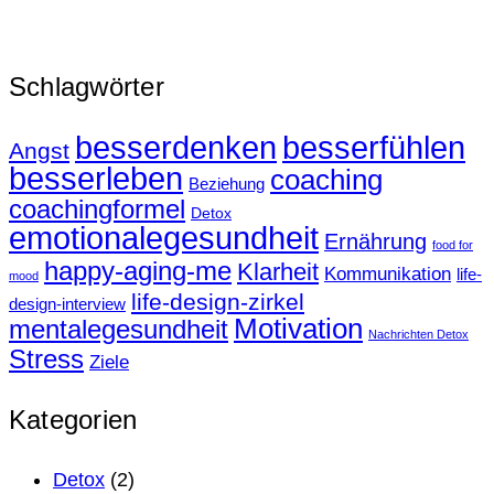
Schlagwörter
besserdenken
besserfühlen
Angst
besserleben
coaching
Beziehung
coachingformel
Detox
emotionalegesundheit
Ernährung
food for
happy-aging-me
Klarheit
Kommunikation
life-
mood
life-design-zirkel
design-interview
Motivation
mentalegesundheit
Nachrichten Detox
Stress
Ziele
Kategorien
Detox
(2)