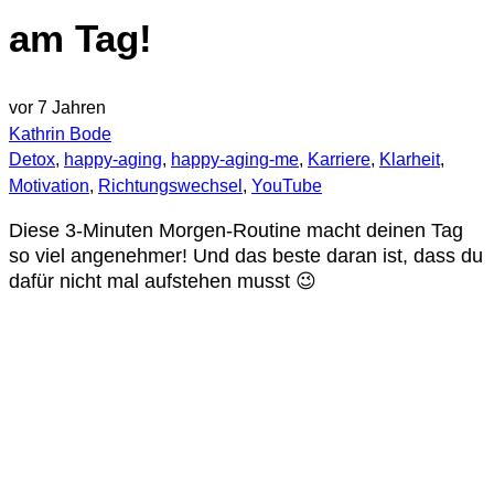
am Tag!
vor 7 Jahren
Kathrin Bode
Detox
,
happy-aging
,
happy-aging-me
,
Karriere
,
Klarheit
,
Motivation
,
Richtungswechsel
,
YouTube
Diese 3-Minuten Morgen-Routine macht deinen Tag
so viel angenehmer! Und das beste daran ist, dass du
dafür nicht mal aufstehen musst 😉